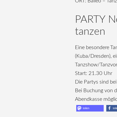
ORT: Baileo – Tanzp
PARTY No
tanzen
Eine besondere Ta
(Kuba/Dresden), e
Tanzshow/Tanzvorf
Start: 21.30 Uhr
Die Partys sind b
Bei Buchung von dr
Abendkasse möglic
teilen
tei