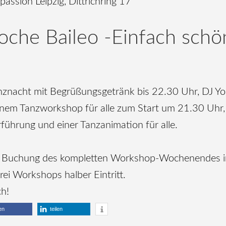
assion Leipzig, Dittrichring 17
che Baileo -Einfach schön
nznacht mit Begrüßungsgetränk bis 22.30 Uhr, DJ Yo
inem Tanzworkshop für alle zum Start um 21.30 Uhr,
ührung und einer Tanzanimation für alle.
ei Buchung des kompletten Workshop-Wochenendes in
ei Workshops halber Eintritt.
h!
len
teilen