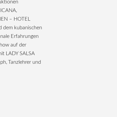
uktionen
PICANA,
IEN – HOTEL
 dem kubanischen
ionale Erfahrungen
Show auf der
 mit LADY SALSA
aph, Tanzlehrer und