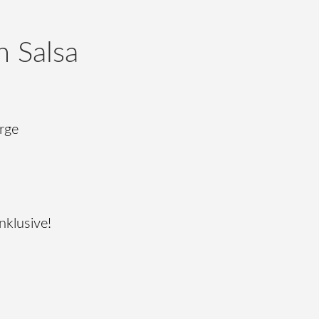
 Salsa
rge
klusive!