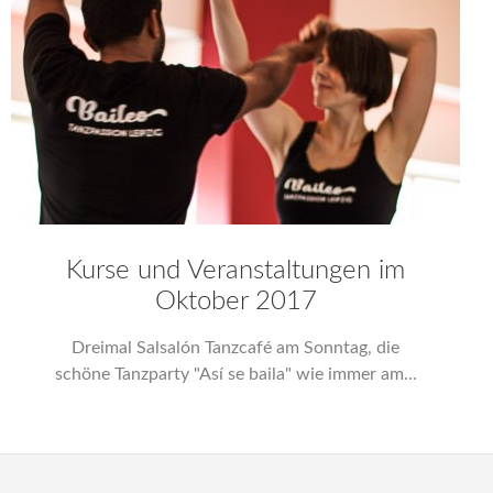
Kurse und Veranstaltungen im
Oktober 2017
Dreimal Salsalón Tanzcafé am Sonntag, die
schöne Tanzparty "Así se baila" wie immer am...