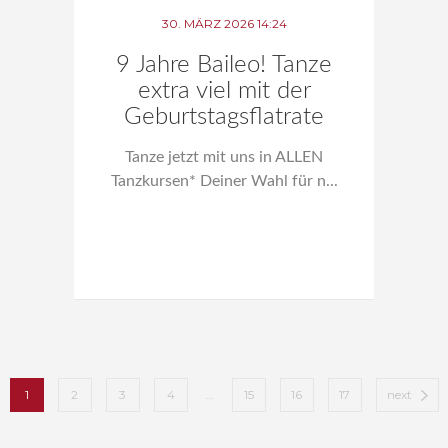
30. MÄRZ 2026 14:24
9 Jahre Baileo! Tanze
extra viel mit der
Geburtstagsflatrate
Tanze jetzt mit uns in ALLEN
Tanzkursen* Deiner Wahl für n...
1
2
3
4
…
15
16
17
next